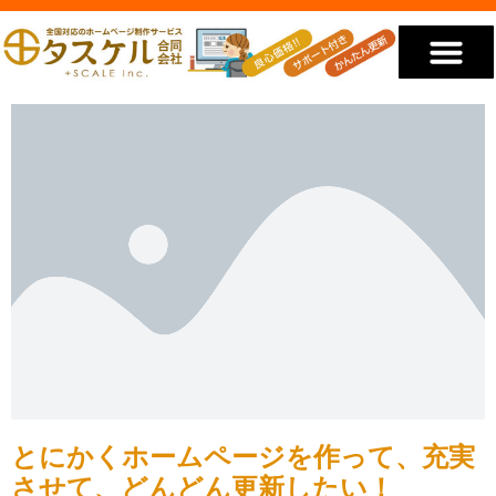
低価格のホームページ
私たちが選ばれる理由
私たちについて
YouTube動画
お見積り・ご相談
とにかくホームページを作って、充実
させて、どんどん更新したい！