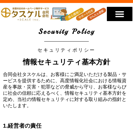
低価格のホームページ
私たちが選ばれる理由
私たちについて
YouTube動画
お見積り・ご相談
Security Policy
セキュリティポリシー
情報セキュリティ基本方針
合同会社タスケルは、お客様にご満足いただける製品・サ
ービスを提供するために、高度情報化社会における情報資
産を事故・災害・犯罪などの脅威から守り、お客様ならび
に社会の信頼に応えるべく、情報セキュリティ基本方針を
定め、当社の情報セキュリティに対する取り組みの指針と
いたします。
1.経営者の責任